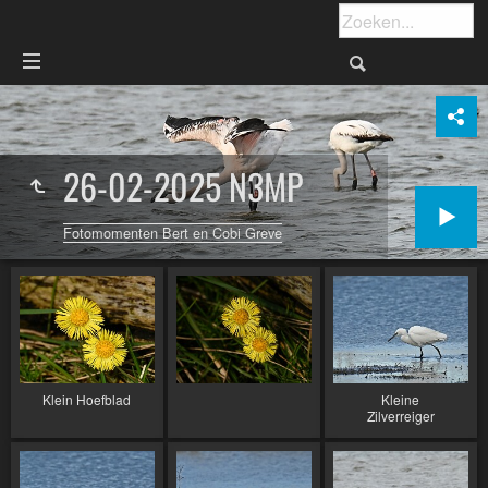
26-02-2025 N3MP
Fotomomenten Bert en Cobi Greve
Klein Hoefblad
Kleine
Zilverreiger