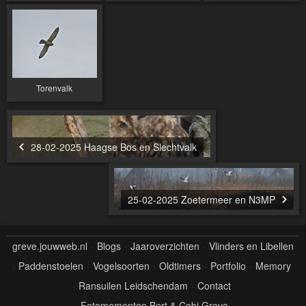
Torenvalk
28-02-2025 Haagse Bos en Slechtvalk
25-02-2025 Zoetermeer en N3MP
greve.jouwweb.nl
Blogs
Jaaroverzichten
Vlinders en Libellen
Paddenstoelen
Vogelsoorten
Oldtimers
Portfolio
Memory
Ransuilen Leidschendam
Contact
Fotomomenten Bert & Cobi Greve