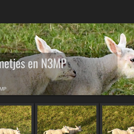
metjes en N3MP
3MP