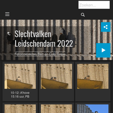
Slechtvalken
Leidschendam 2022
Fotomomenten Bert en Cobi Greve
10-12: A'hove
15:16 uur, PB