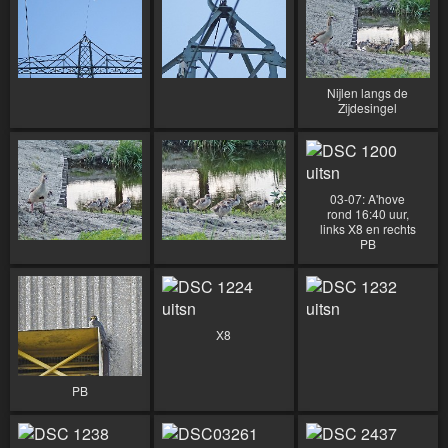
Nijlen langs de
Zijdesingel
03-07: A'hove
rond 16:40 uur,
links X8 en rechts
PB
X8
PB