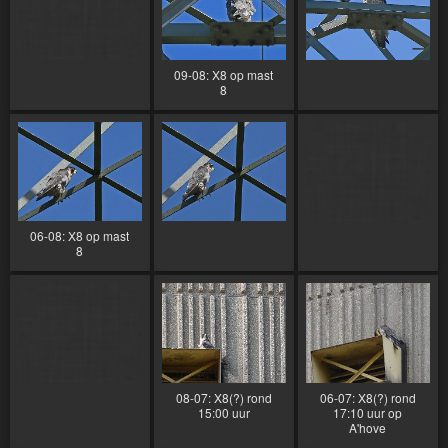
09-08: X8 op mast
8
06-08: X8 op mast
8
08-07: X8(?) rond
06-07: X8(?) rond
15:00 uur
17:10 uur op
A'hove