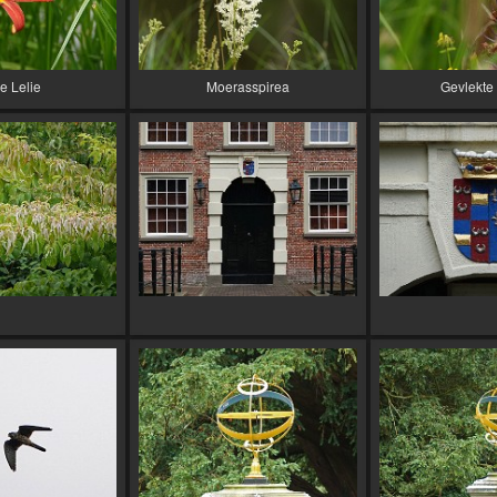
e Lelie
Moerasspirea
Gevlekte