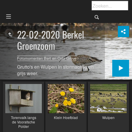
22-02-2020 Berkel
Groenzoom
Fotomomenten Bert en Cobi Greve
Grutto's en Wulpen in stormachtig en
grijs weer.
Torenvalk langs
Klein Hoefblad
Wulpen
de Voorafsche
Polder