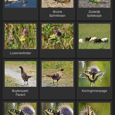
Bruine
Zuidelijk
Sprinkhaan
Spitskopje
Luzernevlinder
Buytenpark:
Koninginnenpage
Fazant