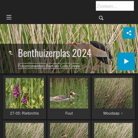
Benthuizerplas 2024
Fotomomenten Bert en Cobi Greve
27-05: Rietorchis
Fuut
Woudaap ♂