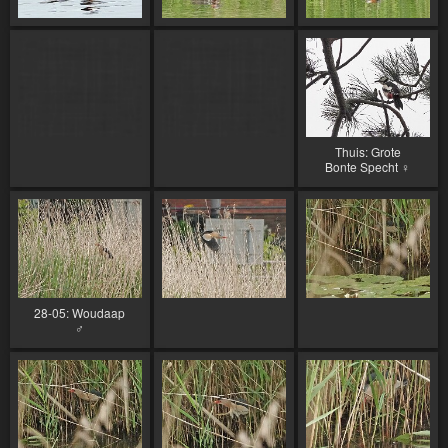
Thuis: Grote
Bonte Specht ♀
28-05: Woudaap
♂