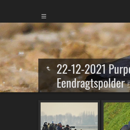
22-12-2021 Purpe
Eendragtspolder
F