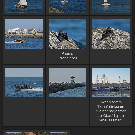
Paarse
Strandloper
Tweemasters
'Oban" (links) en
'Catherina'; achter
de 'Oban' ligt de
'Abel Tasman'