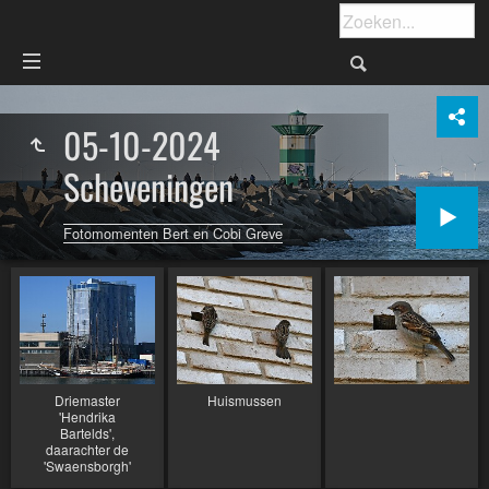
05-10-2024
Scheveningen
Fotomomenten Bert en Cobi Greve
Driemaster
Huismussen
'Hendrika
Bartelds',
daarachter de
'Swaensborgh'