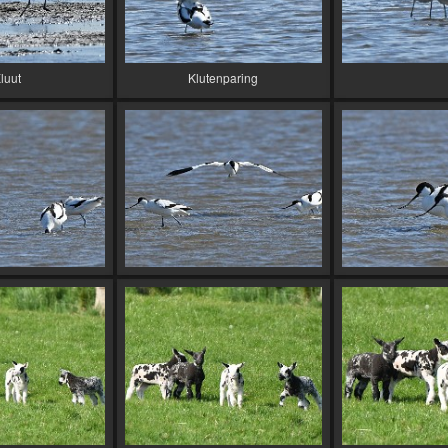
luut
Klutenparing